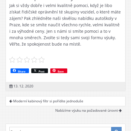
Jak si vždy dobře i velmi kvalitně pomoci, když je libo
získat řidičské oprávnění té skupiny vozidel, o které máte
zájem? Pak zhlédněte naši skvělou nabídku autoškoly v
Praze, kde se smíte naučit všechno rychle, velmi kvalitně
i za výhodné ceny. Jen s námi si smíte pomoci a to v
mnoha směrech. Zvolte si tedy sami svoji formu výuky.
Věřte, že spokojenost bude na místě.
Share
Post
Save
13. 12. 2020
Moderní kabinový filtr si pořídíte jednoduše
Nabízíme výuku na požadované úrovni