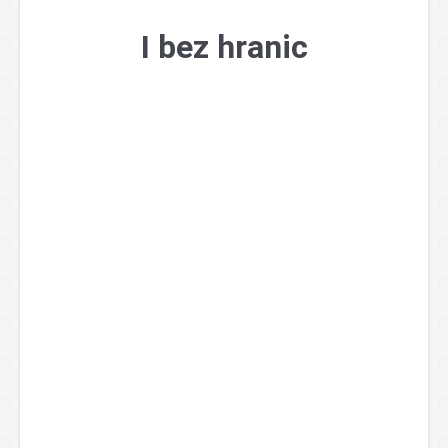
Přejít
k
I bez hranic
obsahu
webu