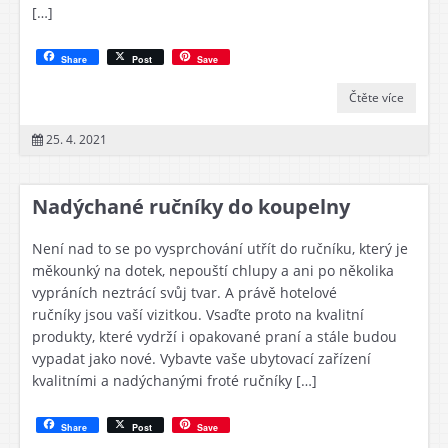
[…]
Share
Post
Save
Čtěte více
25. 4. 2021
Nadýchané ručníky do koupelny
Není nad to se po vysprchování utřít do ručníku, který je
měkounký na dotek, nepouští chlupy a ani po několika
vypráních neztrácí svůj tvar. A právě hotelové
ručníky jsou vaší vizitkou. Vsaďte proto na kvalitní
produkty, které vydrží i opakované praní a stále budou
vypadat jako nové. Vybavte vaše ubytovací zařízení
kvalitními a nadýchanými froté ručníky […]
Share
Post
Save