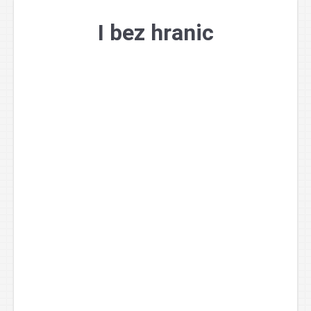
Přejít
k
I bez hranic
obsahu
webu