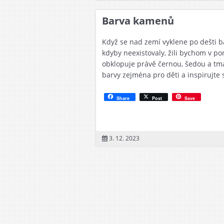
Barva kamenů
Když se nad zemí vyklene po dešti b
kdyby neexistovaly, žili bychom v p
obklopuje právě černou, šedou a tm
barvy zejména pro děti a inspirujte 
Share
Post
Save
3. 12. 2023