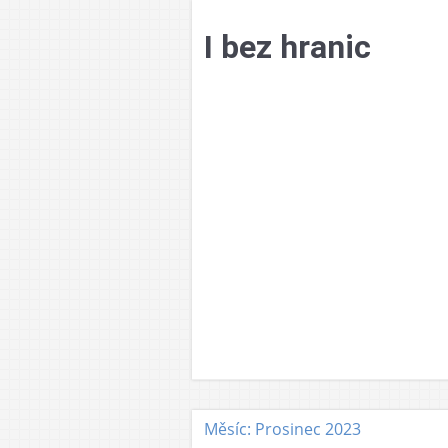
Přejít
k
I bez hranic
obsahu
webu
Měsíc: Prosinec 2023