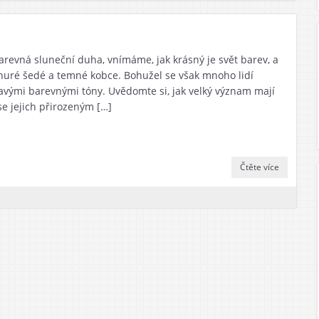
arevná sluneční duha, vnímáme, jak krásný je svět barev, a
onuré šedé a temné kobce. Bohužel se však mnoho lidí
avými barevnými tóny. Uvědomte si, jak velký význam mají
se jejich přirozeným […]
Čtěte více