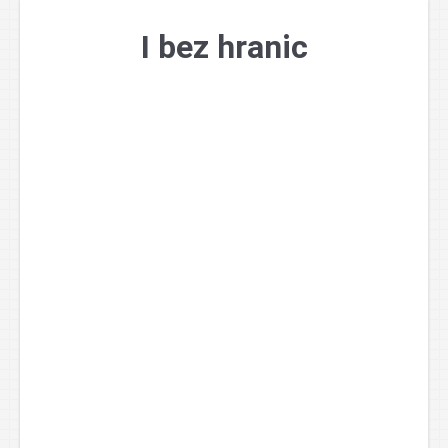
Přejít
k
I bez hranic
obsahu
webu