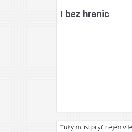
Přejít
k
I bez hranic
obsahu
webu
Tuky musí pryč nejen v l