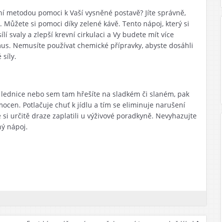
ní metodou pomoci k Vaší vysněné postavě? Jíte správně,
it. Můžete si pomoci díky
zelené kávě
. Tento nápoj, který si
í svaly a zlepší krevní cirkulaci a Vy budete mít více
us. Nemusíte používat chemické přípravky, abyste dosáhli
 síly.
 lednice nebo sem tam hřešíte na sladkém či slaném, pak
cen. Potlačuje chuť k jídlu a tím se eliminuje narušení
 si určitě draze zaplatili u výživové poradkyně. Nevyhazujte
ný nápoj.