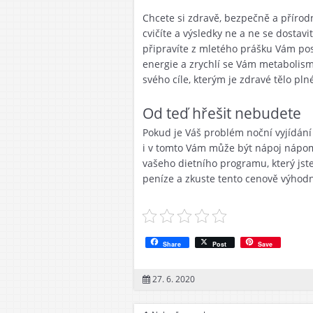
Chcete si zdravě, bezpečně a přírod
cvičíte a výsledky ne a ne se dostav
připravíte z mletého prášku Vám posíl
energie a zrychlí se Vám metabolism
svého cíle, kterým je zdravé tělo plné
Od teď hřešit nebudete
Pokud je Váš problém noční vyjídání
i v tomto Vám může být nápoj nápomo
vašeho dietního programu, který jste
peníze a zkuste tento cenově výhod
Share
Post
Save
27. 6. 2020