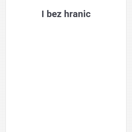
Přejít
k
I bez hranic
obsahu
webu