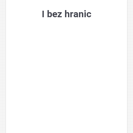
Přejít
k
I bez hranic
obsahu
webu