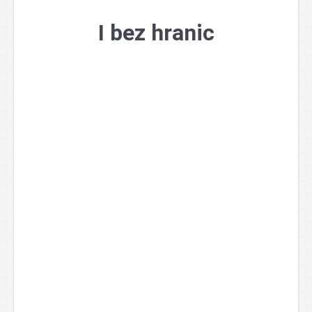
Přejít
k
I bez hranic
obsahu
webu