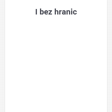
Přejít
k
I bez hranic
obsahu
webu