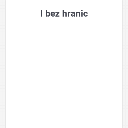
Přejít
k
I bez hranic
obsahu
webu