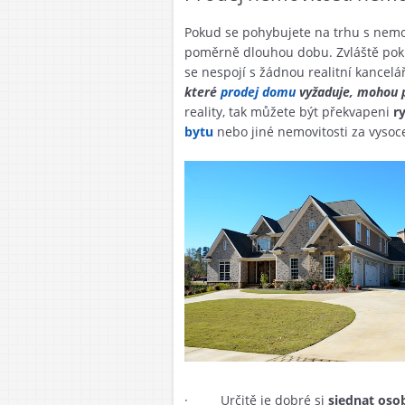
Pokud se pohybujete na trhu s nemovi
poměrně dlouhou dobu. Zvláště pokud
se nespojí s žádnou realitní kancelá
které
prodej domu
vyžaduje, mohou př
reality, tak můžete být překvapeni
r
bytu
nebo jiné nemovitosti za vyso
· Určitě je dobré si
sjednat oso