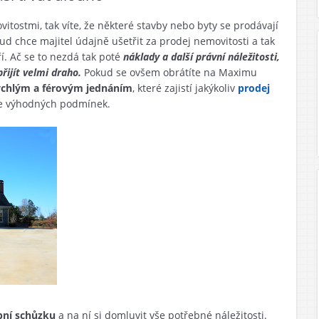
tostmi, tak víte, že některé stavby nebo byty se prodávají
 chce majitel údajně ušetřit za prodej nemovitosti a tak
ří. Ač se to nezdá tak poté
náklady a další právní náležitosti,
ijít velmi draho.
Pokud se ovšem obrátíte na Maximu
ychlým a férovým jednáním
, které zajistí jakýkoliv
prodej
ce výhodných podmínek.
bní schůzku
a na ní si domluvit vše potřebné náležitosti.