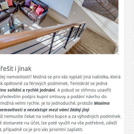
ešit i jinak
j nemovitosti? Možná se pro vás vyplatí jiná nabídka, která
ak opětovně za férových podmínek. Tentokrát se jedná
těno solidní a rychlé jednání
. A pokud se stihnou uzavřít
je především podpis kupní smlouvy a podání návrhu do
a možná velmi rychle. Je to jednoduché, protože
Maxima
 nemovitosti a neexistuje mezi vámi žádný jiný
k již nemusíte čekat na svého kupce a za výhodných podmínek
é dostanete na účet, lze poté využít na vše potřebné, záleží
, případně co je pro vás prioritní zaplatit.