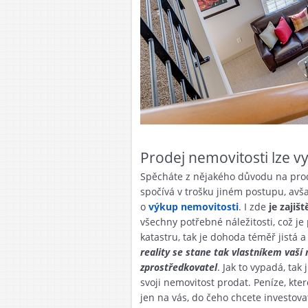
Prodej nemovitosti lze vyř
Spěcháte z nějakého důvodu na prode
spočívá v trošku jiném postupu, avš
o
výkup nemovitosti
. I zde
je zajiš
všechny potřebné náležitosti, což 
katastru, tak je dohoda téměř jistá 
reality se stane tak vlastníkem vaší
zprostředkovatel
. Jak to vypadá, ta
svoji nemovitost prodat. Peníze, kter
jen na vás, do čeho chcete investovat