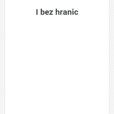
Přejít
k
I bez hranic
obsahu
webu