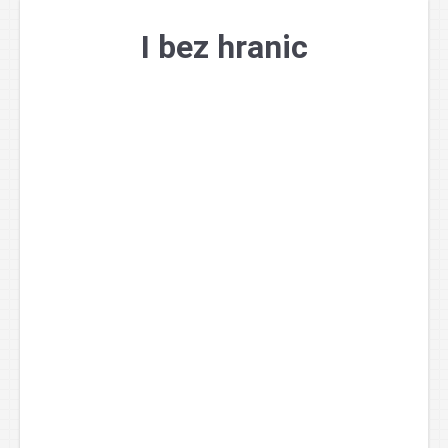
Přejít
k
I bez hranic
obsahu
webu