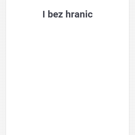
Přejít
k
I bez hranic
obsahu
webu