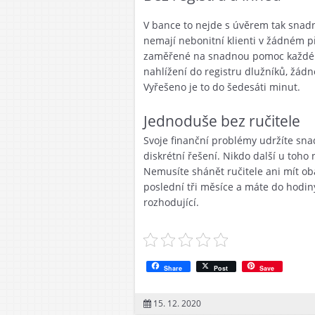
V bance to nejde s úvěrem tak snadn
nemají nebonitní klienti v žádném p
zaměřené na snadnou pomoc každému.
nahlížení do registru dlužníků, žádn
Vyřešeno je to do šedesáti minut.
Jednoduše bez ručitele
Svoje finanční problémy udržíte sn
diskrétní řešení. Nikdo další u toho
Nemusíte shánět ručitele ani mít oba
poslední tři měsíce a máte do hodin
rozhodující.
Share
Post
Save
15. 12. 2020