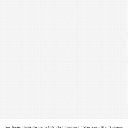
Používáme WordPress (v češtině)
|
Design: NEBlue vytvořil
NEThemes
.