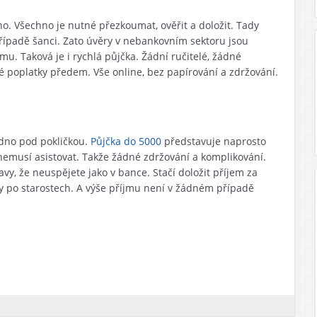
o. Všechno je nutné přezkoumat, ověřit a doložit. Tady
řípadě šanci. Zato úvěry v nebankovním sektoru jsou
 Taková je i rychlá půjčka. Žádní ručitelé, žádné
é poplatky předem. Vše online, bez papírování a zdržování.
adno pod pokličkou.
Půjčka do 5000
představuje naprosto
 nemusí asistovat. Takže žádné zdržování a komplikování.
vy, že neuspějete jako v bance. Stačí doložit příjem za
y po starostech. A výše příjmu není v žádném případě