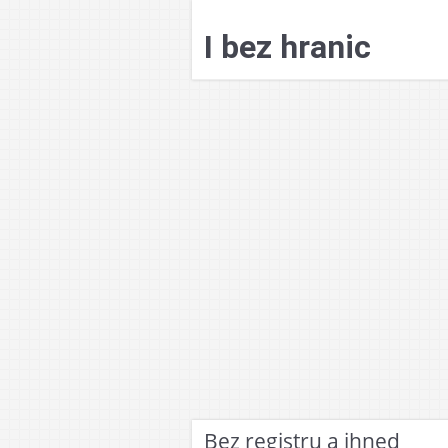
Přejít
k
I bez hranic
obsahu
webu
Bez registru a ihned