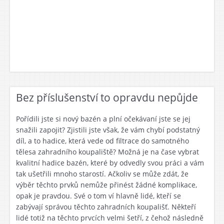
Bez příslušenství to opravdu nepůjde
Pořídili jste si nový bazén a plní očekávaní jste se jej
snažili zapojit? Zjistili jste však, že vám chybí podstatný
díl, a to hadice, která vede od filtrace do samotného
tělesa zahradního koupaliště? Možná je na čase vybrat
kvalitní
hadice bazén
, které by odvedly svou práci a vám
tak ušetřili mnoho starostí. Ačkoliv se může zdát, že
výběr těchto prvků nemůže přinést žádné komplikace,
opak je pravdou. Své o tom ví hlavně lidé, kteří se
zabývají správou těchto zahradních koupališť. Někteří
lidé totiž na těchto prvcích velmi šetří, z čehož následně