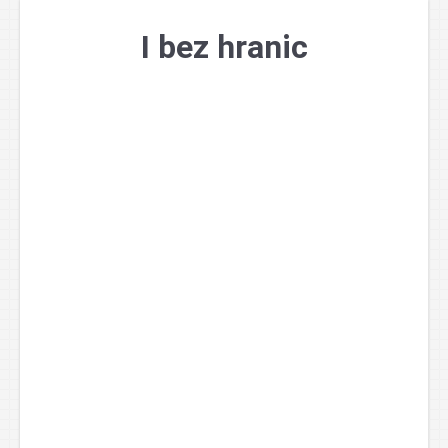
Přejít
k
I bez hranic
obsahu
webu