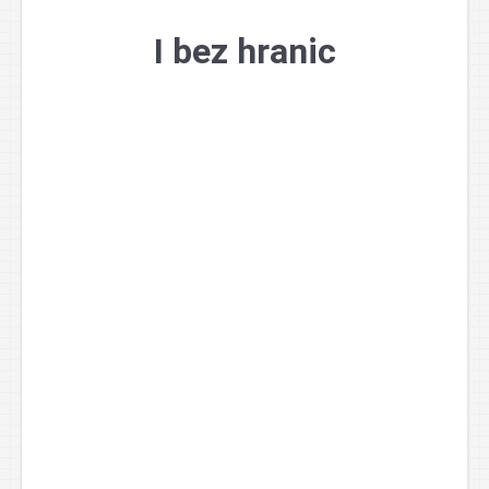
Přejít
k
I bez hranic
obsahu
webu