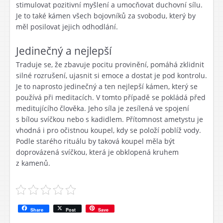
stimulovat pozitivní myšlení a umocňovat duchovní sílu.
Je to také kámen všech bojovníků za svobodu, který by
měl posilovat jejich odhodlání.
Jedinečný a nejlepší
Traduje se, že zbavuje pocitu provinění, pomáhá zklidnit
silné rozrušení, ujasnit si emoce a dostat je pod kontrolu.
Je to naprosto jedinečný a ten nejlepší kámen, který se
používá při meditacích. V tomto případě se pokládá před
meditujícího člověka. Jeho síla je zesílená ve spojení
s bílou svíčkou nebo s kadidlem. Přítomnost ametystu je
vhodná i pro očistnou koupel, kdy se položí poblíž vody.
Podle starého rituálu by taková koupel měla být
doprovázená svíčkou, která je obklopená kruhem
z kamenů.
Share
Post
Save