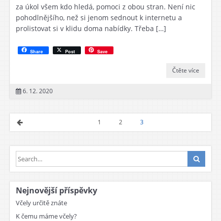
za úkol všem kdo hledá, pomoci z obou stran. Není nic
pohodlnějšího, než si jenom sednout k internetu a
prolistovat si v klidu doma nabídky. Třeba […]
Share
Post
Save
Čtěte více
6. 12. 2020
1
2
3
Nejnovější příspěvky
Včely určitě znáte
K čemu máme včely?