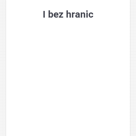
Přejít
k
I bez hranic
obsahu
webu