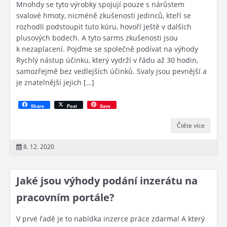
Mnohdy se tyto výrobky spojují pouze s nárůstem
svalové hmoty, nicméně zkušenosti jedinců, kteří se
rozhodli podstoupit tuto kúru, hovoří ještě v dalších
plusových bodech. A tyto sarms zkušenosti jsou
k nezaplacení. Pojďme se společně podívat na výhody
Rychlý nástup účinku, který vydrží v řádu až 30 hodin,
samozřejmě bez vedlejších účinků. Svaly jsou pevnější a
je znatelnější jejich […]
Share
Post
Save
Čtěte více
8. 12. 2020
Jaké jsou výhody podání inzerátu na
pracovním portále?
V prvé řadě je to nabídka inzerce práce zdarma! A který