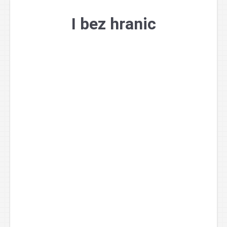
Přejít
k
I bez hranic
obsahu
webu