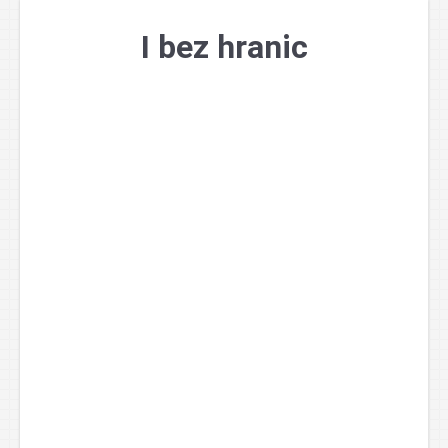
Přejít
k
I bez hranic
obsahu
webu