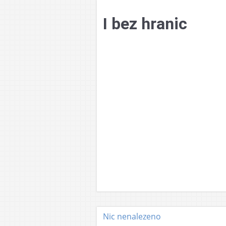
Přejít
k
I bez hranic
obsahu
webu
Nic nenalezeno