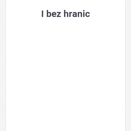
Přejít
k
I bez hranic
obsahu
webu