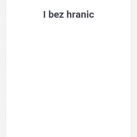
Přejít
k
I bez hranic
obsahu
webu