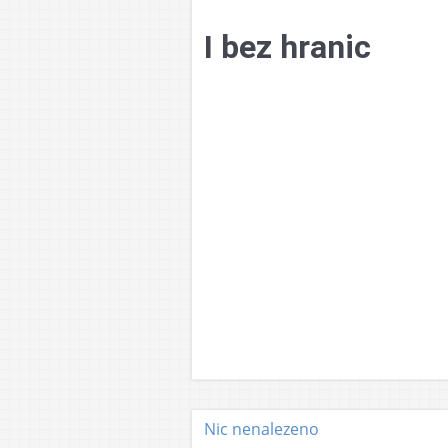
Přejít
k
I bez hranic
obsahu
webu
Nic nenalezeno