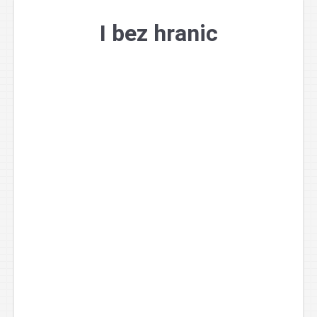
Přejít
k
I bez hranic
obsahu
webu